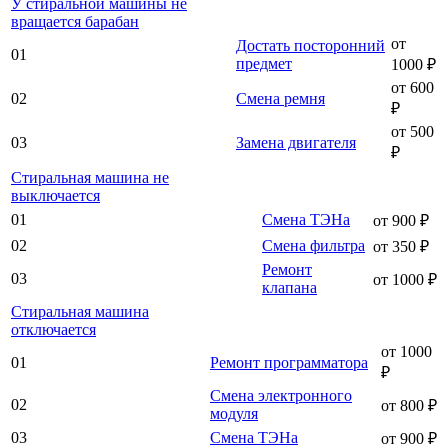
У стиральной машины не
вращается барабан
от
Достать посторонний
01
предмет
1000 ₽
от 600
02
Смена ремня
₽
от 500
03
Замена двигателя
₽
Стиральная машина не
выключается
01
Смена ТЭНа
от 900 ₽
02
Смена фильтра
от 350 ₽
Ремонт
03
от 1000 ₽
клапана
Стиральная машина
отключается
от 1000
01
Ремонт программатора
₽
Смена электронного
02
от 800 ₽
модуля
03
Смена ТЭНа
от 900 ₽